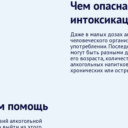
Чем опасна
интоксика
Даже в малых дозах а
человеческого органи
употреблении. Послед
могут быть разными дл
его возраста, количес
алкогольных напитков
хронических или остр
ам помощь
вий алкогольной
 выйти из этого