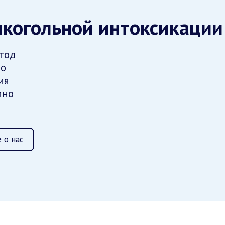
лкогольной интоксикации
тод
но
ия
мно
 о нас