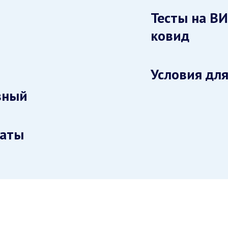
Тесты на ВИ
ковид
Условия для
вный
раты