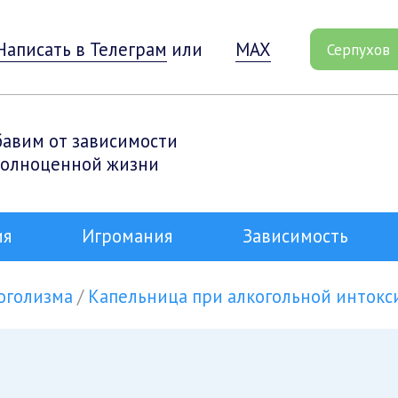
Написать в Телеграм
или
MAX
Серпухов
бавим от зависимости
полноценной жизни
ия
Игромания
Зависимость
оголизма
Капельница при алкогольной интокс