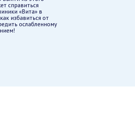
жет справиться
иники «Вита» в
 как избавиться от
редить ослабленному
ением!