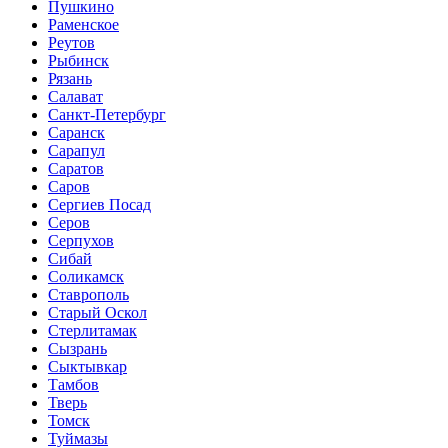
Пушкино
Раменское
Реутов
Рыбинск
Рязань
Салават
Санкт-Петербург
Саранск
Сарапул
Саратов
Саров
Сергиев Посад
Серов
Серпухов
Сибай
Соликамск
Ставрополь
Старый Оскол
Стерлитамак
Сызрань
Сыктывкар
Тамбов
Тверь
Томск
Туймазы