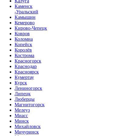
Калуга
Каменск
-Уральский
Камышин
Кемерово
Кирово-Чепецк
Ковров
Коломна
Копейск
Королёв
Кострома
Красногорск
Краснодар
Красноярск
Кумертау
Курск
Лениногорск
Липецк
Люберцы
Магнитогорск
Мелеуз
Миасс
Минск
Михайловск
Мичуринск