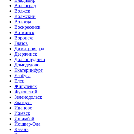
Владимир
Волгоград
Волжск
Волжский
Вологда
Воскресенск
Воткинск
Воронеж
Глазов
Димитровград
Дзержинск
Долгопрудный
Домодедово
Екатеринбург
Елабуга
Елец
Жигулёвск
Жуковский
Зеленодольск
Златоуст
Иваново
Ижевск
Ишимбай
Йошкар-Ола
Казань