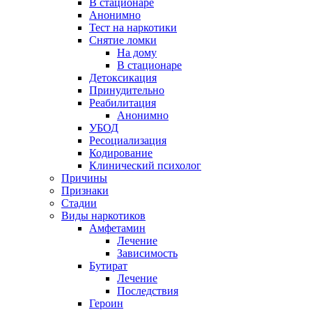
В стационаре
Анонимно
Тест на наркотики
Снятие ломки
На дому
В стационаре
Детоксикация
Принудительно
Реабилитация
Анонимно
УБОД
Ресоциализация
Кодирование
Клинический психолог
Причины
Признаки
Стадии
Виды наркотиков
Амфетамин
Лечение
Зависимость
Бутират
Лечение
Последствия
Героин