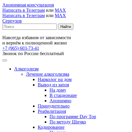
Анонимная консультация
Написать в Телеграм
или
MAX
Написать в Телеграм
или
MAX
Серпухов
Навсегда избавим от зависимости
и вернём к полноценной жизни
+7 (965) 603-73-41
Звонок по России бесплатный
Алкоголизм
Лечение алкоголизма
Нарколог на дом
Вывод из запоя
На дому
В стационаре
Анонимно
Принудительно
Реабилитация
По программе Day Top
По методу Шичко
Кодирование