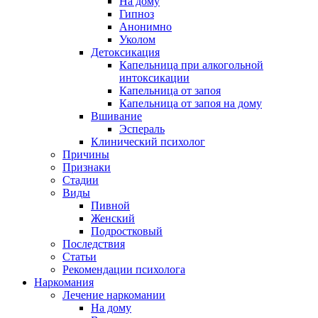
На дому
Гипноз
Анонимно
Уколом
Детоксикация
Капельница при алкогольной
интоксикации
Капельница от запоя
Капельница от запоя на дому
Вшивание
Эспераль
Клинический психолог
Причины
Признаки
Стадии
Виды
Пивной
Женский
Подростковый
Последствия
Статьи
Рекомендации психолога
Наркомания
Лечение наркомании
На дому