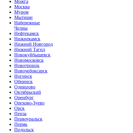
Можга
Москва
Муром
Мытищи
Набережные
Челны
Нефтекамск
Нижнекамск
Нижний Новгород
Нижний Тагил
Новокуйбышевск
Новомосковск
Новотроицк
Новочебоксарск
Ногинск
Обнинск
Одинцово
Октябрьский
Оренбург
Орехово-Зуево
Орск
Пенза
Первоуральск
Пермь
Подольск