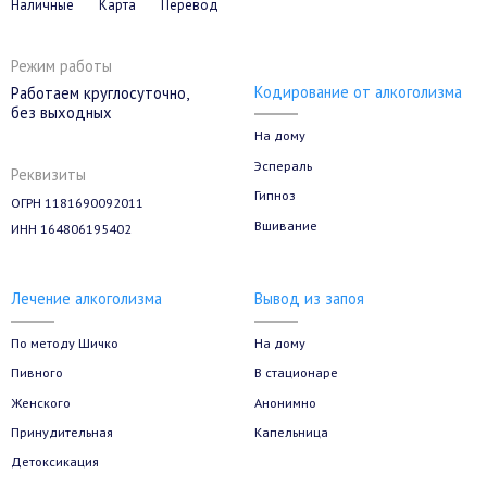
Наличные
Карта
Перевод
Режим работы
Кодирование от алкоголизма
Работаем круглосуточно,
без выходных
На дому
Эспераль
Реквизиты
Гипноз
ОГРН 1181690092011
Вшивание
ИНН 164806195402
Лечение алкоголизма
Вывод из запоя
По методу Шичко
На дому
Пивного
В стационаре
Женского
Анонимно
Принудительная
Капельница
Детоксикация