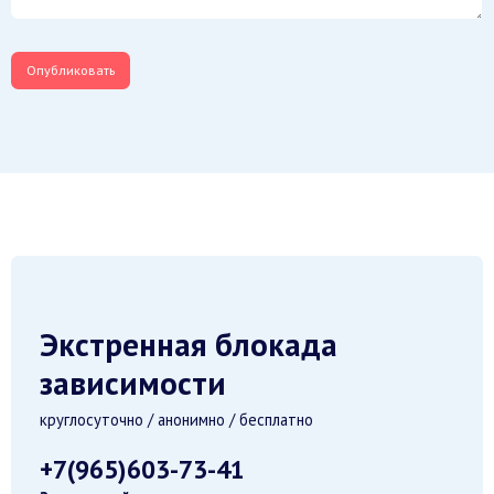
Экстренная блокада
зависимости
круглосуточно / анонимно / бесплатно
+7(965)603-73-41