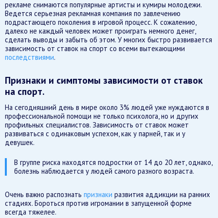
рекламе снимаются популярные артисты и кумиры молодежи.
Ведется серьезная рекламная компания по завлечению
подрастающего поколения в игровой процесс. К сожалению,
далеко не каждый человек может проиграть немного денег,
сделать выводы и забыть об этом. У многих быстро развивается
зависимость от ставок на спорт со всеми вытекающими
последствиями
.
Признаки и симптомы зависимости от ставок
на спорт.
На сегодняшний день в мире около 3% людей уже нуждаются в
профессиональной помощи не только психолога, но и других
профильных специалистов. Зависимость от ставок может
развиваться с одинаковым успехом, как у парней, так и у
девушек.
В группе риска находятся подростки от 14 до 20 лет, однако,
болезнь наблюдается у людей самого разного возраста.
Очень важно распознать
признаки
развития аддикции на ранних
стадиях. Бороться против игромании в запущенной форме
всегда тяжелее.