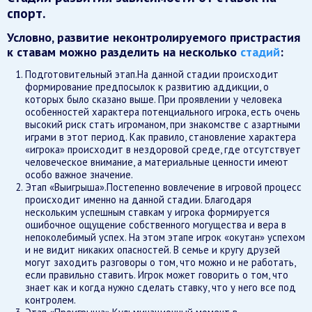
спорт.
Условно, развитие неконтролируемого пристрастия
к ставам можно разделить на несколько
стадий
:
Подготовительный этап.На данной стадии происходит
формирование предпосылок к развитию аддикции, о
которых было сказано выше. При проявлении у человека
особенностей характера потенциального игрока, есть очень
высокий риск стать игроманом, при знакомстве с азартными
играми в этот период. Как правило, становление характера
«игрока» происходит в нездоровой среде, где отсутствует
человеческое внимание, а материальные ценности имеют
особо важное значение.
Этап «Выигрыша».Постепенно вовлечение в игровой процесс
происходит именно на данной стадии. Благодаря
нескольким успешным ставкам у игрока формируется
ошибочное ощущение собственного могущества и вера в
непоколебимый успех. На этом этапе игрок «окутан» успехом
и не видит никаких опасностей. В семье и кругу друзей
могут заходить разговоры о том, что можно и не работать,
если правильно ставить. Игрок может говорить о том, что
знает как и когда нужно сделать ставку, что у него все под
контролем.