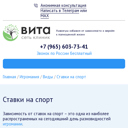
Анонимная консультация
Написать в Телеграм
или
MAX
Навсегда избавим от зависимости
и вернём
к полноценной жизни
+7 (965) 603-73-41
Звонок по России бесплатный
Главная
Игромания
Виды
Ставки на спорт
Ставки на спорт
Зависимость от ставок на спорт – это одна из наиболее
распространенных на сегодняшний день разновидностей
игромании
.