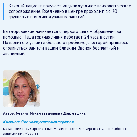
Каждый пациент получает индивидуальное психологическое
сопровождение. Ежедневно в центре проходит до 20
групповых и индивидуальных занятий.
Выздоровление начинается с первого шага – обращения за
помощью. Наша горячая линия работает 24 часа в сутки.
Позвоните и узнайте больше о проблеме, с которой пришлось
столкнуться вам или вашим близким. Звонок бесплатный и
анонимный.
Автор:
Гузалия Мухаматвалиевна Давлетшина
Клинический психолог, гештальт терапевт
Казанский Государственный Медицинский Университет. Опыт работы с
зависимыми - 12 лет