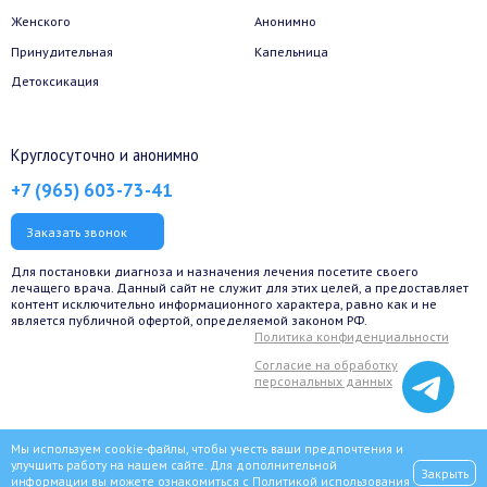
Женского
Анонимно
Принудительная
Капельница
Детоксикация
Круглосуточно и анонимно
+7 (965) 603-73-41
Заказать звонок
Для постановки диагноза и назначения лечения посетите своего
лечащего врача. Данный сайт не служит для этих целей, а предоставляет
контент исключительно информационного характера, равно как и не
является публичной офертой, определяемой законом РФ.
Политика конфиденциальности
Согласие на обработку
персональных данных
Мы используем cookie-файлы, чтобы учесть ваши предпочтения и
улучшить работу на нашем сайте. Для дополнительной
Закрыть
информации вы можете ознакомиться с
Политикой использования
© 2022 Сеть наркологических клиник «ВИТА» для наркозависимых,