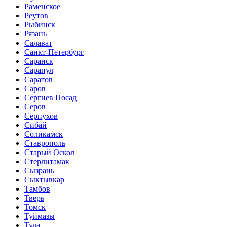
Раменское
Реутов
Рыбинск
Рязань
Салават
Санкт-Петербург
Саранск
Сарапул
Саратов
Саров
Сергиев Посад
Серов
Серпухов
Сибай
Соликамск
Ставрополь
Старый Оскол
Стерлитамак
Сызрань
Сыктывкар
Тамбов
Тверь
Томск
Туймазы
Тула