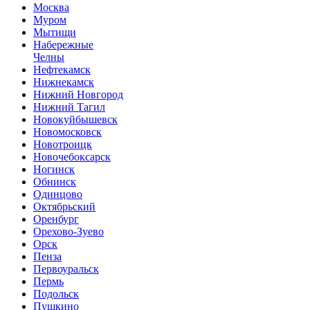
Москва
Муром
Мытищи
Набережные
Челны
Нефтекамск
Нижнекамск
Нижний Новгород
Нижний Тагил
Новокуйбышевск
Новомосковск
Новотроицк
Новочебоксарск
Ногинск
Обнинск
Одинцово
Октябрьский
Оренбург
Орехово-Зуево
Орск
Пенза
Первоуральск
Пермь
Подольск
Пушкино