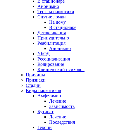
В стационаре
Анонимно
Тест на наркотики
Снятие ломки
На дому
В стационаре
Детоксикация
Принудительно
Реабилитация
Анонимно
УБОД
Ресоциализация
Кодирование
Клинический психолог
Причины
Признаки
Стадии
Виды наркотиков
Амфетамин
Лечение
Зависимость
Бутират
Лечение
Последствия
Героин