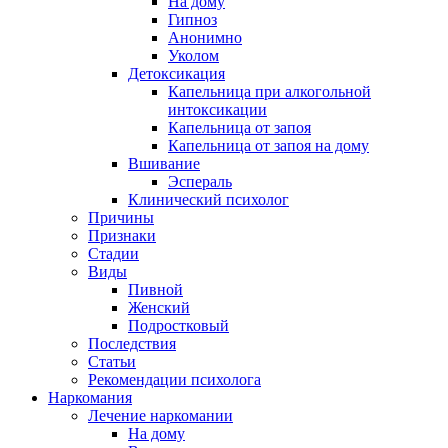
На дому
Гипноз
Анонимно
Уколом
Детоксикация
Капельница при алкогольной
интоксикации
Капельница от запоя
Капельница от запоя на дому
Вшивание
Эспераль
Клинический психолог
Причины
Признаки
Стадии
Виды
Пивной
Женский
Подростковый
Последствия
Статьи
Рекомендации психолога
Наркомания
Лечение наркомании
На дому