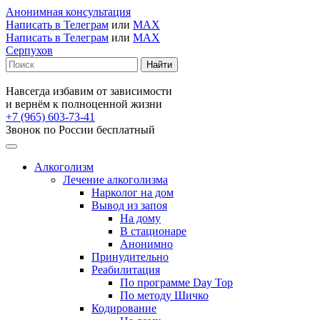
Анонимная консультация
Написать в Телеграм
или
MAX
Написать в Телеграм
или
MAX
Серпухов
Навсегда избавим от зависимости
и вернём к полноценной жизни
+7 (965) 603-73-41
Звонок по России бесплатный
Алкоголизм
Лечение алкоголизма
Нарколог на дом
Вывод из запоя
На дому
В стационаре
Анонимно
Принудительно
Реабилитация
По программе Day Top
По методу Шичко
Кодирование