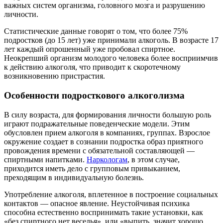
важных систем организма, головного мозга и разрушению
личности.
Статистические данные говорят о том, что более 75%
подростков (до 15 лет) уже принимали алкоголь. В возрасте 17
лет каждый опрошенный уже пробовал спиртное.
Неокрепший организм молодого человека более восприимчив
к действию алкоголя, что приводит к скоротечному
возникновению пристрастия.
Особенности подросткового алкоголизма
В силу возраста, для формирования личности большую роль
играют подражательные поведенческие модели. Этим
обусловлен прием алкоголя в компаниях, группах. Взрослое
окружение создает в сознании подростка образ приятного
провождения времени с обязательной составляющей —
спиртными напитками.
Наркологам
, в этом случае,
приходится иметь дело с групповым привыканием,
преходящим в индивидуальную болезнь.
Употребление алкоголя, вплетенное в построение социальных
контактов — опасное явление. Неустойчивая психика
способна естественно воспринимать такие установки, как
«без спиртного нет веселья», или «выпить, значит хорошо