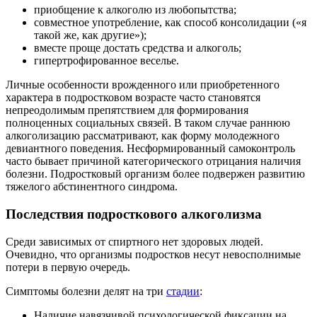
приобщение к алкоголю из любопытства;
совместное употребление, как способ консолидации («я
такой же, как другие»);
вместе проще достать средства и алкоголь;
гипертрофированное веселье.
Личные особенности врожденного или приобретенного
характера в подростковом возрасте часто становятся
непреодолимым препятствием для формирования
полноценных социальных связей. В таком случае раннюю
алкоголизацию рассматривают, как форму молодежного
девиантного поведения. Несформированный самоконтроль
часто бывает причиной категорического отрицания наличия
болезни. Подростковый организм более подвержен развитию
тяжелого абстинентного синдрома.
Последствия подросткового алкоголизма
Среди зависимых от спиртного нет здоровых людей.
Очевидно, что организмы подростков несут невосполнимые
потери в первую очередь.
Симптомы болезни делят на три
стадии
:
Наличие навязчивой психологической фиксации на