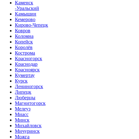
Каменск
-Уральский
Камышин
Кемерово
Кирово-Чепецк
Ковров
Коломна
Копейск
Королёв
Кострома
Красногорск
Краснодар
Красноярск
Кумертау
Курск
Лениногорск
Липецк
Люберцы
Магнитогорск
Мелеуз
Миасс
Минск
Михайловск
Мичуринск
Можга