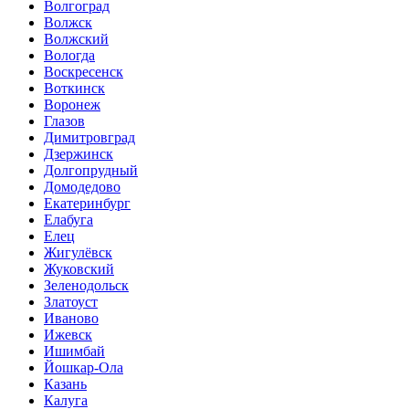
Волгоград
Волжск
Волжский
Вологда
Воскресенск
Воткинск
Воронеж
Глазов
Димитровград
Дзержинск
Долгопрудный
Домодедово
Екатеринбург
Елабуга
Елец
Жигулёвск
Жуковский
Зеленодольск
Златоуст
Иваново
Ижевск
Ишимбай
Йошкар-Ола
Казань
Калуга